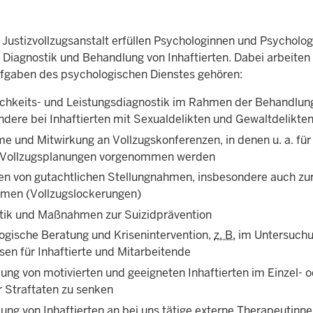
 Justizvollzugsanstalt erfüllen Psychologinnen und Psycholog
 Diagnostik und Behandlung von Inhaftierten. Dabei arbeite
fgaben des psychologischen Dienstes gehören:
ichkeits- und Leistungsdiagnostik im Rahmen der Behandlun
ndere bei Inhaftierten mit Sexualdelikten und Gewaltdelikte
e und Mitwirkung an Vollzugskonferenzen, in denen u. a. für
 Vollzugsplanungen vorgenommen werden
en von gutachtlichen Stellungnahmen, insbesondere auch zur 
en (Vollzugslockerungen)
tik und Maßnahmen zur Suizidprävention
ogische Beratung und Krisenintervention,
z. B.
im Untersuchu
sen für Inhaftierte und Mitarbeitende
ung von motivierten und geeigneten Inhaftierten im Einzel- o
r Straftaten zu senken
lung von Inhaftierten an bei uns tätige externe Therapeutinn