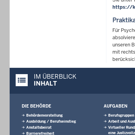
https://k
Praktik
Für Psych
absolviere
unseren B
mit recht
berücksic
IM ÜBERBLICK
Justiz-Portal im Überblick:
INHALT
DIE BEHÖRDE
AUFGABEN
Behördenvorstellung
Berufsgruppen
Ausbildung / Berufseinstieg
Arbeit und Aus
Anstaltsbeirat
Virtueller Run
eine Justizvoll
Barrierefreiheit