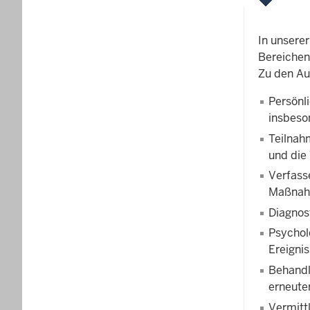
In unserer
Bereichen
Zu den Au
Persönl
insbeso
Teilnahm
und die
Verfass
Maßnahm
Diagnos
Psychol
Ereignis
Behandl
erneute
Vermitt