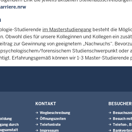
arriere.nrw
a
ologie-Studierende
im Masterstudiengang
besteht die Möglic
n. Obwohl dies für unsere Kolleginnen und Kollegen ein zusät
eitrag zur Gewinnung von geeignetem „Nachwuchs“. Bevorz
spsychologischem/forensischem Studienschwerpunkt oder 
htigt. Erfahrungsgemäß können wir 1-3 Master-Studierende p
KONTAKT
BESUCHER
Wegbeschreibung
Besuchsze
bildung
Öffnungszeiten
Besuch mit
dgang durch
Telefonliste
Telefon-, B
zugsanstalt
Impressum
Bankverbi