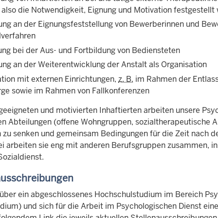
, also die Notwendigkeit, Eignung und Motivation festgestell
gung an der Eignungsfeststellung von Bewerberinnen und Bewe
verfahren
ung bei der Aus- und Fortbildung von Bediensteten
ung an der Weiterentwicklung der Anstalt als Organisation
tion mit externen Einrichtungen,
z. B.
im Rahmen der Entlass
ge sowie im Rahmen von Fallkonferenzen
 geeigneten und motivierten Inhaftierten arbeiten unsere Ps
n Abteilungen (offene Wohngruppen, sozialtherapeutische Abt
n zu senken und gemeinsam Bedingungen für die Zeit nach der
i arbeiten sie eng mit anderen Berufsgruppen zusammen, i
ozialdienst.
ausschreibungen
über ein abgeschlossenes Hochschulstudium im Bereich Psyc
ium) und sich für die Arbeit im Psychologischen Dienst einer
 folgendem Link die jeweils aktuellen Stellenausschreibungen