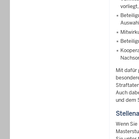
vorliegt
Beteili
Auswahl
Mitwirk
Beteilig
Koopera
Nachsor
Mit dafür
besondere
Straftate
Auch dabe
und dem S
Stellen
Wenn Sie 
Masterstud
Sie unter